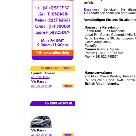
gefallen.
Bussiness
: Benutzen Sie dies
Geschäftsgelegenheiten gern käme
Verständigen Sie uns für alle Ih
Spanische
Reisebüro
EstivalTour – Las Américas
Local 1ª – Centro Comercial Villa B
Avda. De Austria 36, San Eugenio A
Costa Adeje 38660
Tenerife
Canary Islands, Spain.
Phone: (+ 34) 922 751752
Fax (+ 34) 922 798574
BESUCHERAUSWAHL
Hauptverwaltung
Hyundai Accent
2nd Floor Marcy Building. Purcell E
ab 75.00 €/Tag
PO Box 2416. Road Town. Tortola.
VW Passat
British Virgin Islands.
mehr
ab 185.00 €/Tag
UNSERE AUSWAHL
VW Passat
mehr
ab 185.00 €/Tag