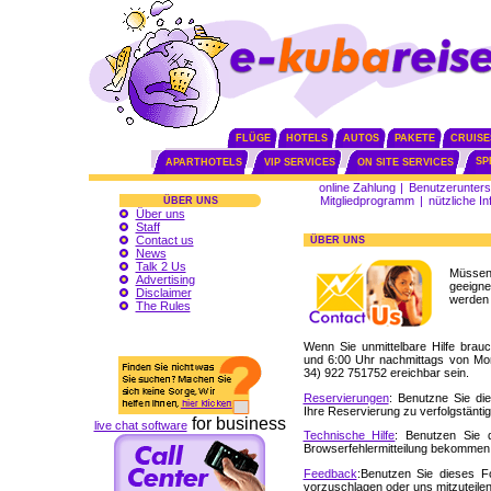
FLÜGE
HOTELS
AUTOS
PAKETE
CRUISE
SP
APARTHOTELS
VIP SERVICES
ON SITE SERVICES
online Zahlung
|
Benutzerunters
Mitgliedprogramm
|
nützliche I
ÜBER UNS
Über uns
Staff
Contact us
ÜBER UNS
News
Talk 2 Us
Müsse
Advertising
geeigne
Disclaimer
werden 
The Rules
Wenn Sie unmittelbare Hilfe brau
und 6:00 Uhr nachmittags von M
34) 922 751752
ereichbar sein.
Reservierungen
: Benutzne Sie di
Ihre Reservierung zu verfolgstäntig
for business
live chat software
Technische Hilfe
: Benutzen Sie 
Browserfehlermitteilung bekommen
Feedback
:Benutzen Sie dieses F
vorzuschlagen oder uns mitzuteile