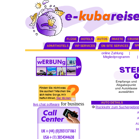
FLÜGE
HOTELS
AUTOS
PAKETE
CRUISE
SP
APARTHOTELS
VIP SERVICES
ON SITE SERVICES
online Zahlung
|
Mitgliedprogramm
|
Empfangs und
Abgabepunkt
und Autoklasse
auswählen
for business
AUTO DETAILS
live chat software
Rückkehr zum Suchergebni
A
B