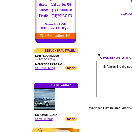
GEPÄCK
BESUCHERAUSWAHL
DAEWOO Musso
PREISE VON 56.00 €
ab 106.00 €/Tag
Mercedes Benz C200
mehr
ab 216.00 €/Tag
UNSERE AUSWAHL
Wenn sie Hilfe bei der Reser
Daihatsu Cuore
mehr
ab 56.00 €/Tag