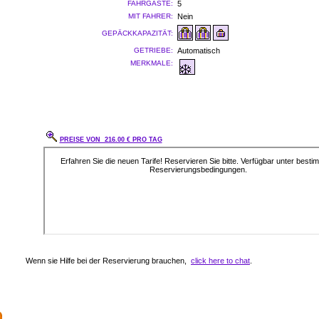
FAHRGÄSTE:
5
MIT FAHRER:
Nein
GEPÄCKKAPAZITÄT:
GETRIEBE:
Automatisch
MERKMALE:
PREISE VON 216.00 € PRO TAG
Wenn sie Hilfe bei der Reservierung brauchen,
click here to chat
.