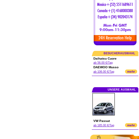
BESUCHERAUSWAHL
Daihatsu Cuore
ab 56.00 €/Tag
DAEWOO Musso
mehr
ab 106.00 €/Tag
UNSERE AUSWAHL
VW Passat
mehr
ab 185.00 €/Tag