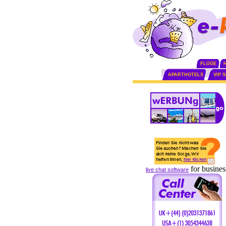
FLÜGE
APARTHOTELS
VIP 
for busines
live chat software