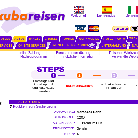
Welcome!
Bienvenidos!
Benvenu
TRAN
HOTELS
AUTOS
PAKETE
CRUISES
TOUREN
WOHNMOBILE
HOTEL + AUTO
SPEZIELLER TOURISMUS
SERVICES
ON SITE SERVICES
UNTERHALTUNG
NAU
online Zahlung
|
Benutzerunterstützung
|
Reisende Werkzeu
Mitgliedprogramm
|
nützliche Information
|
verwandte Web S
Empfangs und
Abgabepunkt
im Einkaufswagen
Datum auswählen
h
und Autoklasse
hinzufügen
auswählen
s
AUTO DETAILS
Rückkehr zum Suchergebnis
AUTOMARKE:
Mercedes Benz
AUTOMODEL:
C200
AUTOKLASSE:
E - Premium Plus
BRENNSTOFF:
Benzin
TÜREN:
4