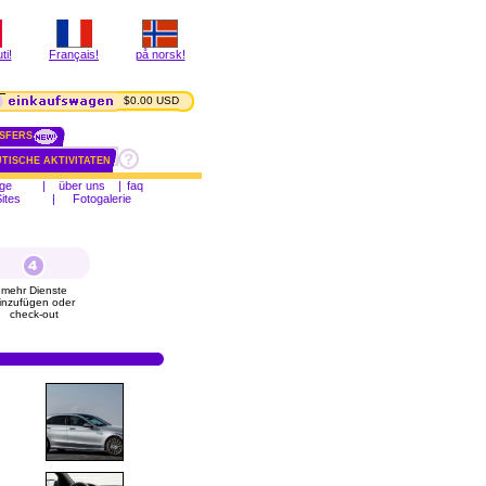
ti!
Français!
på norsk!
$0.00 USD
SFERS
TISCHE AKTIVITATEN
ge
|
über uns
|
faq
ites
|
Fotogalerie
mehr Dienste
inzufügen oder
check-out