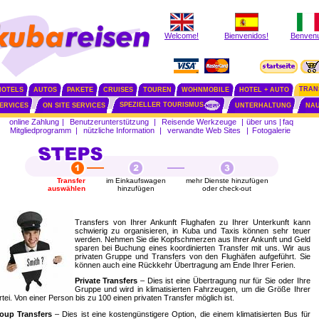
Welcome!
Bienvenidos!
Benvenu
TRAN
HOTELS
AUTOS
PAKETE
CRUISES
TOUREN
WOHNMOBILE
HOTEL + AUTO
SPEZIELLER TOURISMUS
SERVICES
ON SITE SERVICES
UNTERHALTUNG
NAU
online Zahlung
|
Benutzerunterstützung
|
Reisende Werkzeuge
|
über uns
|
faq
Mitgliedprogramm
|
nützliche Information
|
verwandte Web Sites
|
Fotogalerie
Transfer
im Einkaufswagen
mehr Dienste hinzufügen
auswählen
hinzufügen
oder check-out
Transfers von Ihrer Ankunft Flughafen zu Ihrer Unterkunft kann
schwierig zu organisieren, in Kuba und Taxis können sehr teuer
werden. Nehmen Sie die Kopfschmerzen aus Ihrer Ankunft und Geld
sparen bei Buchung eines koordinierten Transfer mit uns. Wir aus
privaten Gruppe und Transfers von den Flughäfen aufgeführt. Sie
können auch eine Rückkehr Übertragung am Ende Ihrer Ferien.
Private Transfers
– Dies ist eine Übertragung nur für Sie oder Ihre
Gruppe und wird in klimatisierten Fahrzeugen, um die Größe Ihrer
tei. Von einer Person bis zu 100 einen privaten Transfer möglich ist.
oup Transfers
– Dies ist eine kostengünstigere Option, die einem klimatisierten Bus für