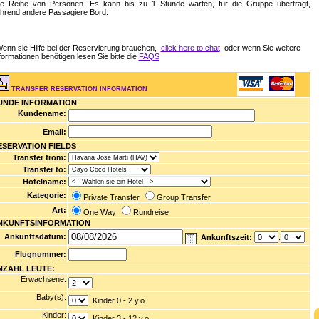
ne Reihe von Personen. Es kann bis zu 1 Stunde warten, für die Gruppe überträgt,
hrend andere Passagiere Bord.
enn sie Hilfe bei der Reservierung brauchen,
click here to chat
. oder wenn Sie weitere
formationen benötigen lesen Sie bitte die
FAQS
TRANSFER RESERVATION INFORMATION
UNDE INFORMATION
Kundename:
Email:
ESERVATION FIELDS
Transfer from:
Transfer to:
Hotelname:
Kategorie:
Private Transfer
Group Transfer
Art:
One Way
Rundreise
NKUNFTSINFORMATION
Ankunftsdatum:
Ankunftszeit:
:
Flugnummer:
NZAHL LEUTE:
Erwachsene:
Baby(s):
Kinder 0 - 2 y.o.
Kinder:
Kinder 3 - 12 y.o.