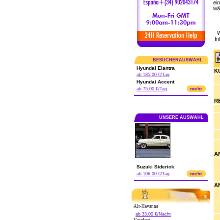
ei
wä
W
In
BESUCHERAUSWAHL
Hyundai Elantra
K
ab 185.00 €/Tag
Hyundai Accent
mehr
ab 75.00 €/Tag
R
UNSERE AUSWAHL
A
Suzuki Siderick
mehr
ab 106.00 €/Tag
A
Alt-Havanna
ab 33.00 €/Nacht