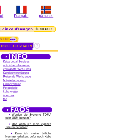
ti!
Français!
på norsk!
$0.00 USD
SFERS
TISCHE AKTIVITATEN
Kuba Legal Services
nützliche Information
verwandte Web Sites
Kundeunterstützung
Reisende Werkzeuge
Mitgliedprogramm
Onlinezahlung
Fotogalerie
kuba wetter
über uns
faq
Werden die Systeme TDMA
oder GSM benutzt?
Und wenn ich mein eigenes
Telefon benutze?
Kann ich meine örtliche
Nummer erhalten, befor nach Kuba
zu reisen?