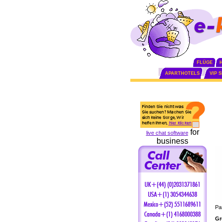
FLÜGE
APARTHOTELS
VIP 
for
live chat software
business
Par
Gr