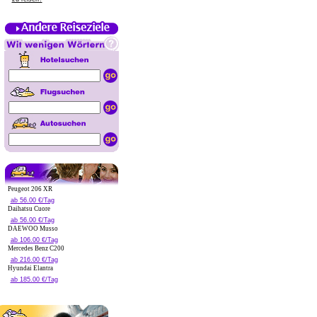
Peugeot 206 XR
ab 56.00 €/Tag
Daihatsu Cuore
ab 56.00 €/Tag
DAEWOO Musso
ab 106.00 €/Tag
Mercedes Benz C200
ab 216.00 €/Tag
Hyundai Elantra
ab 185.00 €/Tag