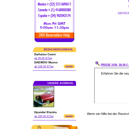
GEPÄCK
BESUCHERAUSWAHL
Daihatsu Cuore
ab 56.00 €/Tag
DAEWOO Musso
PREISE VON 56.00 €
mehr
ab 106.00 €/Tag
UNSERE AUSWAHL
Hyundai Elantra
Wenn sie Hilfe bei der Reser
mehr
ab 185.00 €/Tag