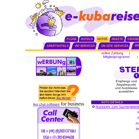
FLÜGE
HOTELS
AUTOS
PAKETE
CRUISE
SP
APARTHOTELS
VIP SERVICES
ON SITE SERVICES
online Zahlung
|
Mitgliedprogramm
|
Empfangs und
Abgabepunkt
und Autoklasse
auswählen
AUTO DETAILS
for business
live chat software
Rückkehr zum Suchergebni
A
B