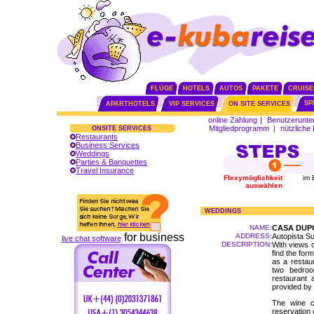
FLÜGE
HOTELS
AUTOS
PAKETE
CRUISE
SP
APARTHOTELS
VIP SERVICES
ON SITE SERVICES
online Zahlung
|
Benutzerunte
Mitgliedprogramm
|
nützliche 
ONSITE SERVICES
Restaurants
Business Services
Weddings
Parties & Banquettes
Travel Insurance
Flexymöglichkeit
im 
auswählen
WEDDINGS
NAME:
CASA DUP
for business
ADDRESS:
Autopista S
live chat software
DESCRIPTION:
With views o
find the for
as a restau
two bedroo
restaurant 
provided by 
The wine c
reservation 